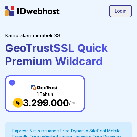
Login
Kamu akan membeli SSL
GeoTrustSSL Quick
Premium Wildcard
1 Tahun
3.299.000
/thn
Rp
Express 5 min issuance Free Dynamic SiteSeal Mobile
Friendly Free unlimited server licensing Free Reissues