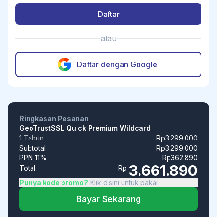
Daftar
atau
Daftar dengan Google
Ringkasan Pesanan
GeoTrustSSL Quick Premium Wildcard
1 Tahun
Rp3.299.000
Subtotal
Rp3.299.000
PPN 11%
Rp362.890
3.661.890
Total
Rp
Punya kode promo?
Klik disini untuk pakai
Bayar Sekarang