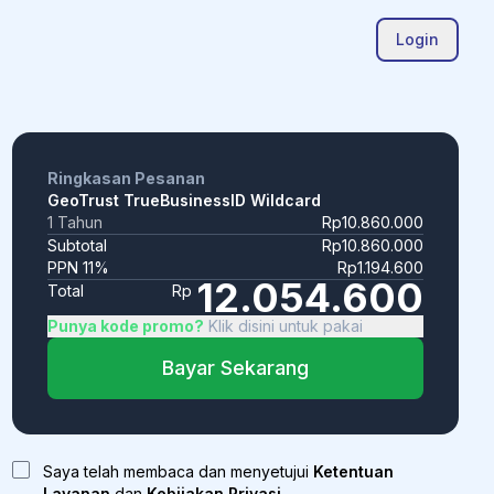
Login
Ringkasan Pesanan
GeoTrust TrueBusinessID Wildcard
1 Tahun
Rp10.860.000
Subtotal
Rp10.860.000
PPN 11%
Rp1.194.600
12.054.600
Total
Rp
Punya kode promo?
Klik disini untuk pakai
Bayar Sekarang
Saya telah membaca dan menyetujui
Ketentuan
Layanan
dan
Kebijakan Privasi
.