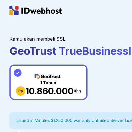
Kamu akan membeli SSL
GeoTrust TrueBusinessI
1 Tahun
10.860.000
/thn
Rp
Issued in Minutes $1.250,000 warranty Unlimited Server L