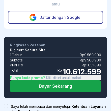
atau
Daftar dengan Google
Ringkasan Pesanan
Digicert Secure Site
1 Tahun
Rp9.560.900
Subtotal
Rp9.560.900
PPN 11%
Rp1.051.699
10.612.599
Total
Rp
Punya kode promo?
Klik disini untuk pakai
Bayar Sekarang
Saya telah membaca dan menyetujui
Ketentuan Layanan